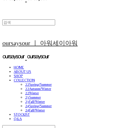
oursaysour ㅣ 아워세이아워
HOME
ABOUT US
SHOP
COLLECTION
22Spring/Summer
22Autunm/Winter
22Winter
23Summer
23Fall/Winter
24Spring/Summer
24Fall/Winter
STOCKIST
Q&A