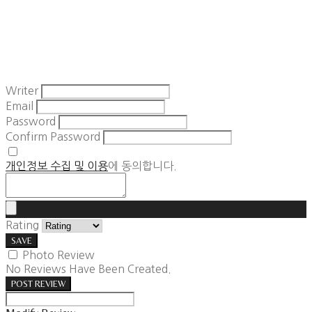
Writer
Email
Password
Confirm Password
개인정보 수집 및 이용
에 동의합니다.
Rating
SAVE
Photo Review
No Reviews Have Been Created.
POST REVIEW