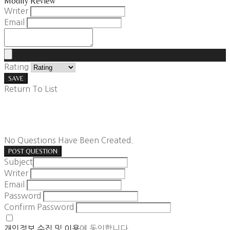
Modify Review
Writer
Email
Rating
SAVE
Return To List
No Questions Have Been Created.
POST QUESTION
Subject
Writer
Email
Password
Confirm Password
개인정보 수집 및 이용
에 동의합니다.