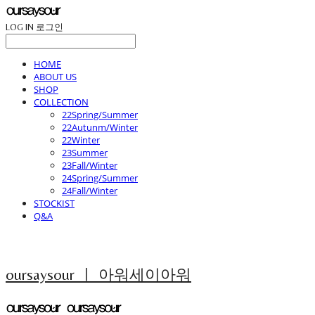
LOG IN
로그인
HOME
ABOUT US
SHOP
COLLECTION
22Spring/Summer
22Autunm/Winter
22Winter
23Summer
23Fall/Winter
24Spring/Summer
24Fall/Winter
STOCKIST
Q&A
oursaysour ㅣ 아워세이아워