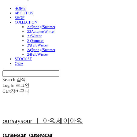
HOME
ABOUT US
SHOP
COLLECTION
22Spring/Summer
22Autunm/Winter
22Winter
23Summer
23Fall/Winter
24Spring/Summer
24Fall/Winter
STOCKIST
Q&A
Search
검색
Log In
로그인
Cart
장바구니
oursaysour ㅣ 아워세이아워