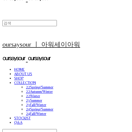
oursaysour ㅣ 아워세이아워
HOME
ABOUT US
SHOP
COLLECTION
22Spring/Summer
22Autunm/Winter
22Winter
23Summer
23Fall/Winter
24Spring/Summer
24Fall/Winter
STOCKIST
Q&A