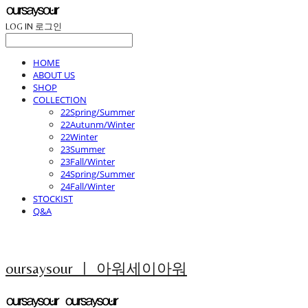
LOG IN
로그인
HOME
ABOUT US
SHOP
COLLECTION
22Spring/Summer
22Autunm/Winter
22Winter
23Summer
23Fall/Winter
24Spring/Summer
24Fall/Winter
STOCKIST
Q&A
oursaysour ㅣ 아워세이아워