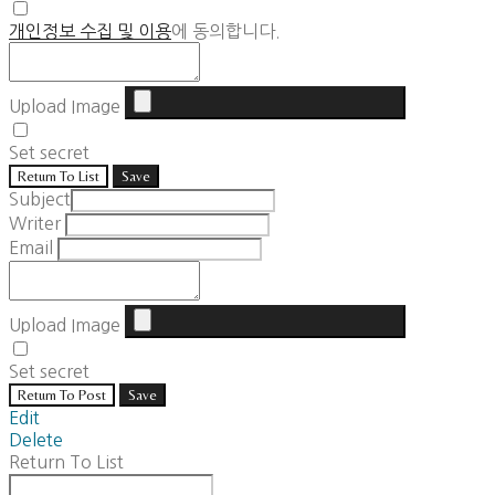
개인정보 수집 및 이용
에 동의합니다.
Upload Image
Set secret
Return To List
Save
Subject
Writer
Email
Upload Image
Set secret
Return To Post
Save
Edit
Delete
Return To List