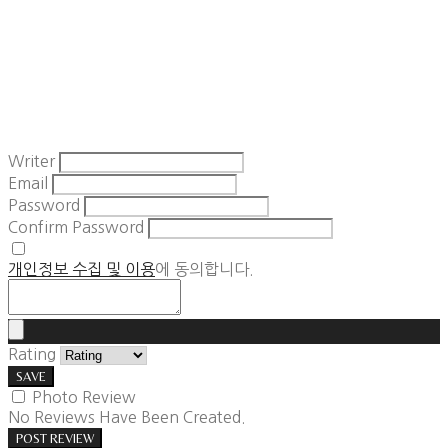
Writer
Email
Password
Confirm Password
개인정보 수집 및 이용
에 동의합니다.
Rating
SAVE
Photo Review
No Reviews Have Been Created.
POST REVIEW