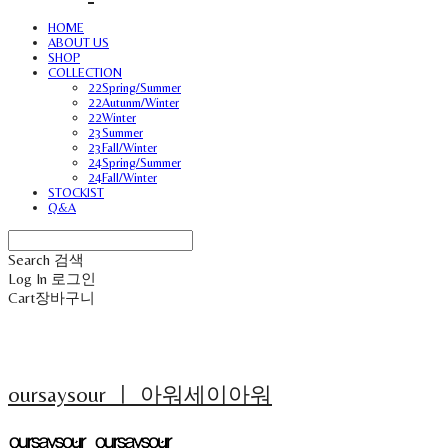
HOME
ABOUT US
SHOP
COLLECTION
22Spring/Summer
22Autunm/Winter
22Winter
23Summer
23Fall/Winter
24Spring/Summer
24Fall/Winter
STOCKIST
Q&A
Search
검색
Log In
로그인
Cart
장바구니
oursaysour ㅣ 아워세이아워