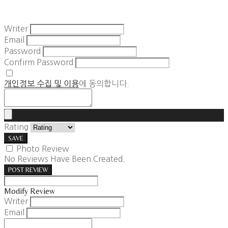
Writer
Email
Password
Confirm Password
개인정보 수집 및 이용
에 동의합니다.
Rating
SAVE
Photo Review
No Reviews Have Been Created.
POST REVIEW
Modify Review
Writer
Email