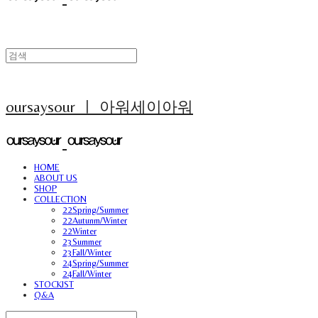
oursaysour ㅣ 아워세이아워
HOME
ABOUT US
SHOP
COLLECTION
22Spring/Summer
22Autunm/Winter
22Winter
23Summer
23Fall/Winter
24Spring/Summer
24Fall/Winter
STOCKIST
Q&A