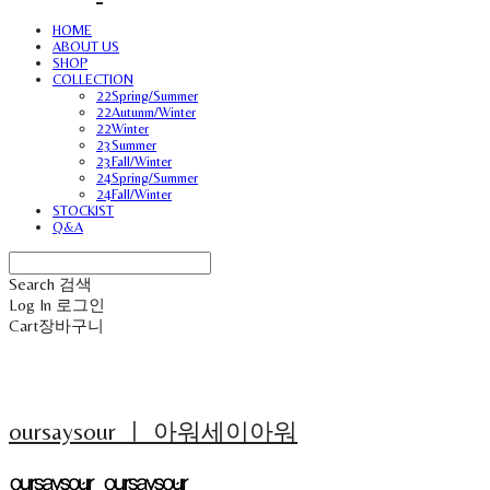
HOME
ABOUT US
SHOP
COLLECTION
22Spring/Summer
22Autunm/Winter
22Winter
23Summer
23Fall/Winter
24Spring/Summer
24Fall/Winter
STOCKIST
Q&A
Search
검색
Log In
로그인
Cart
장바구니
oursaysour ㅣ 아워세이아워