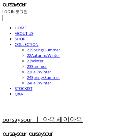
LOG IN
로그인
HOME
ABOUT US
SHOP
COLLECTION
22Spring/Summer
22Autunm/Winter
22Winter
23Summer
23Fall/Winter
24Spring/Summer
24Fall/Winter
STOCKIST
Q&A
oursaysour ㅣ 아워세이아워