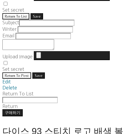
Set secret
Return To List
Save
Subject
Writer
Email
Upload Image
Set secret
Return To Post
Save
Edit
Delete
Return To List
Return
구매하기
다이스 93 스티치 로고 배색 볼