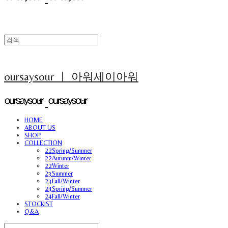
oursaysour ㅣ 아워세이아워
HOME
ABOUT US
SHOP
COLLECTION
22Spring/Summer
22Autunm/Winter
22Winter
23Summer
23Fall/Winter
24Spring/Summer
24Fall/Winter
STOCKIST
Q&A