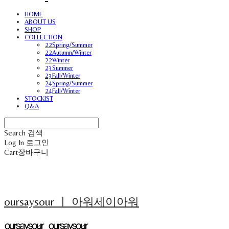
HOME
ABOUT US
SHOP
COLLECTION
22Spring/Summer
22Autunm/Winter
22Winter
23Summer
23Fall/Winter
24Spring/Summer
24Fall/Winter
STOCKIST
Q&A
Search
검색
Log In
로그인
Cart
장바구니
oursaysour ㅣ 아워세이아워