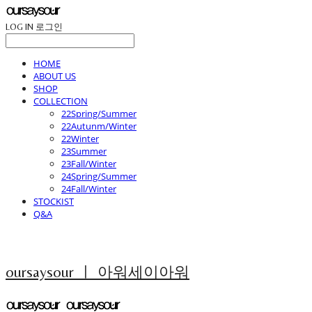
LOG IN
로그인
HOME
ABOUT US
SHOP
COLLECTION
22Spring/Summer
22Autunm/Winter
22Winter
23Summer
23Fall/Winter
24Spring/Summer
24Fall/Winter
STOCKIST
Q&A
oursaysour ㅣ 아워세이아워